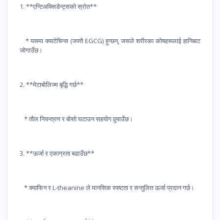
1. **एन्टिअक्सिडेन्ट्सको स्रोत**
* यसमा क्याटेचिन्स (जस्तै EGCG) हुन्छन्, जसले शरीरका कोषहरूलाई हानिबाट
जोगाउँछ।
2. **मेटाबोलिज्म बृद्धि गर्छ**
* तौल नियन्त्रण र बोसो घटाउन सहयोग पुर्‍याउँछ।
3. **ऊर्जा र एकाग्रता बढाउँछ**
* क्याफिन र L-theanine ले मानसिक स्पष्टता र सन्तुलित ऊर्जा प्रदान गर्छ।