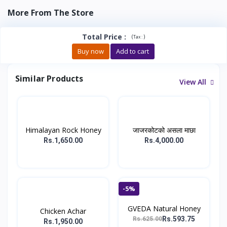
More From The Store
Total Price
:
(
)
Tax :
Buy now
Add to cart
Similar Products
View All
Himalayan Rock Honey
जाजरकोटको असला माछा
Rs.1,650.00
Rs.4,000.00
-5%
GVEDA Natural Honey
Chicken Achar
Rs.593.75
Rs.625.00
Rs.1,950.00