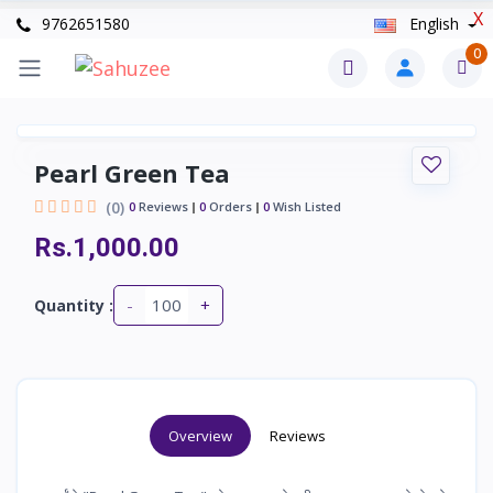
X
9762651580
English
0
Pearl Green Tea
(0)
0
Reviews
0
Orders
0
Wish Listed
Rs.1,000.00
-
+
Quantity :
Overview
Reviews