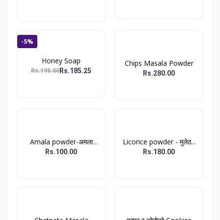
-5%
Honey Soap
Chips Masala Powder
Rs.185.25
Rs.195.00
Rs.280.00
Amala powder-अमला
Licorice powder - मुलेठ...
पाउडर...
Rs.100.00
Rs.180.00