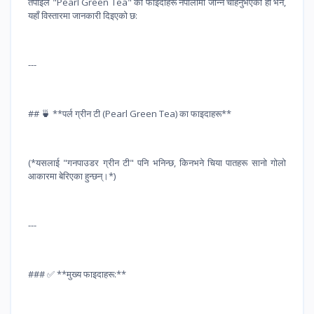
तपाईंले "Pearl Green Tea" को फाइदाहरू नेपालीमा जान्न चाहनुभएको हो भने,
यहाँ विस्तारमा जानकारी दिइएको छ:
---
## 🍵 **पर्ल ग्रीन टी (Pearl Green Tea) का फाइदाहरू**
(*यसलाई "गनपाउडर ग्रीन टी" पनि भनिन्छ, किनभने चिया पातहरू सानो गोलो
आकारमा बेरिएका हुन्छन्।*)
---
### ✅ **मुख्य फाइदाहरू:**