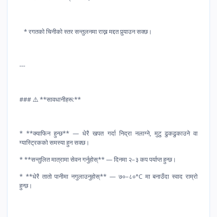
* रगतको चिनीको स्तर सन्तुलनमा राख्न मद्दत पुर्‍याउन सक्छ।
---
### ⚠️ **सावधानीहरू:**
* **क्याफिन हुन्छ** — धेरै खपत गर्दा निद्रा नलाग्ने, मुटु ढुकढुकाउने वा
ग्यास्ट्रिकको समस्या हुन सक्छ।
* **सन्तुलित मात्रामा सेवन गर्नुहोस्** — दिनमा २–३ कप पर्याप्त हुन्छ।
* **धेरै तातो पानीमा नगुलाउनुहोस्** — ७०–८०°C मा बनाउँदा स्वाद राम्रो
हुन्छ।